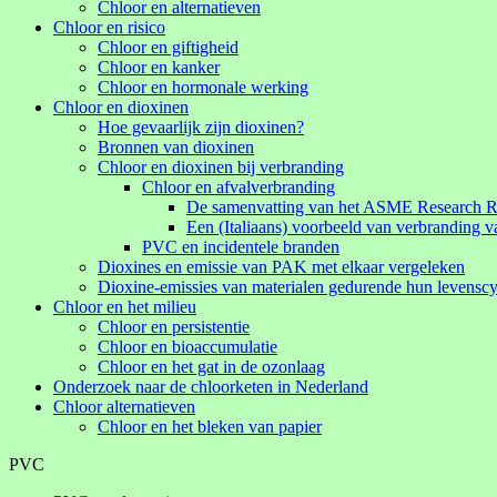
Chloor en alternatieven
Chloor en risico
Chloor en giftigheid
Chloor en kanker
Chloor en hormonale werking
Chloor en dioxinen
Hoe gevaarlijk zijn dioxinen?
Bronnen van dioxinen
Chloor en dioxinen bij verbranding
Chloor en afvalverbranding
De samenvatting van het ASME Research Ra
Een (Italiaans) voorbeeld van verbranding va
PVC en incidentele branden
Dioxines en emissie van PAK met elkaar vergeleken
Dioxine-emissies van materialen gedurende hun levenscy
Chloor en het milieu
Chloor en persistentie
Chloor en bioaccumulatie
Chloor en het gat in de ozonlaag
Onderzoek naar de chloorketen in Nederland
Chloor alternatieven
Chloor en het bleken van papier
PVC