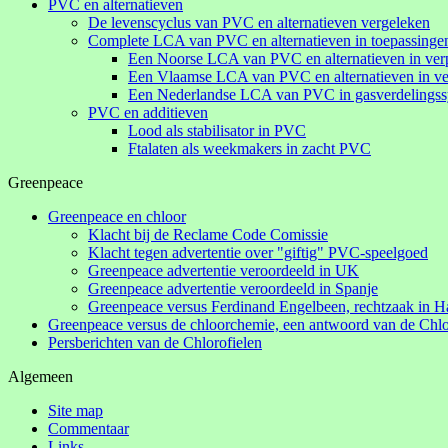
PVC en alternatieven
De levenscyclus van PVC en alternatieven vergeleken
Complete LCA van PVC en alternatieven in toepassinge
Een Noorse LCA van PVC en alternatieven in ve
Een Vlaamse LCA van PVC en alternatieven in v
Een Nederlandse LCA van PVC in gasverdelings
PVC en additieven
Lood als stabilisator in PVC
Ftalaten als weekmakers in zacht PVC
Greenpeace
Greenpeace en chloor
Klacht bij de Reclame Code Comissie
Klacht tegen advertentie over "giftig" PVC-speelgoed
Greenpeace advertentie veroordeeld in UK
Greenpeace advertentie veroordeeld in Spanje
Greenpeace versus Ferdinand Engelbeen, rechtzaak in H
Greenpeace versus de chloorchemie, een antwoord van de Chlo
Persberichten van de Chlorofielen
Algemeen
Site map
Commentaar
Links