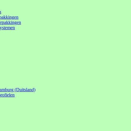
n
rpakkingen
erpakkingen
systemen
amburg (Duitsland)
rofielen