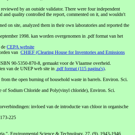
reviewed by an outside validator. There were four independent
ead and quality controlled the report, commented on it, and wouldn't
rned on site, analyzed them in their own laboratories and reported the
september 1998. kan worden overgenomen in .pdf format van het
n de
CEPA website
worden van
CHIEF (Clearing House for Inventories and Emissions
 ISBN 90-5350-870-8, gemaakt voor de Vlaamse overheid.
en van de UNEP web site in
.pdf format (115 pagina's)
.
 from the open burning of household waste in barrels. Environ. Sci.
of Sodium Chloride and Poly(vinyl chloride), Environ. Sci.
rverbindingen: invloed van de introductie van chloor in organische
. 173-225
ria.". Environmental Science & Technology, 27, (9), 1943-1946