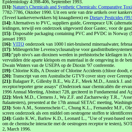
Epidemiology 4:398-406, September 1993.
[13]:
Nature's Chemicals and Synthetic Chemicals: Comparative Tox
7782-7786, Oktober 1990. Uit een serie van drie artikels over kanke
(Teveel kankerverwekkers bij knaagdieren) en
Dietary Pesticides (99
[14]:
Alternatives to PVC, suppliers guide, Greenpeace UK (alternatie
leidingen, terwijl een onderzoek uitgevoerd door Gastec, voor de gas
[15]:
Disposable packaging containing PVC and PVDC in Norway (Noo
januari 1993
[16]:
VITO
onderzoek van 1000 l niet-bruisend mineraalwater, februa
[17]:
Milieugerichte Levenscyclusanalyse voor gasdistributiesysteme
[18]:
"ppb nivo's aan dioxinen werden in prehistorische kleilagen i
vervuilden drie aparte kleispots en materiaal in de omgeving in de b
Dwain Winters van de USEPA op de Dioxin '97 conferentie.
[19]:
Chlorine Kills, A Dossier of Chlorine Accidents (chloor doodt, 
[20]:
Transcript van een Australische GTV9 cover story over Greenpeac
[21]:
Balaguer P., Gillesby B.E., Wu Z.F., Meek M.D., Annick J. and Z
receptor/reporter gene assays" (Onderzoek naar chemicaliën die erva
1996 Annual Meeting, Abstract 728, geciteerd in Fundamental and Ap
[22]:
Meek M.D., Clemens J., Wu Z.F. and Zacharewsky T.R., "Assesmen
ftalaatesters), presented at the 17th annual SETAC meeting, Washi
[23]:
Soto A.M., Sonnenschein C., Chung K.L., Fernandez M.F., Olea N
screen onderzoek als een middel om oestrogene stoffen te identificer
[24]:
Gaido K.W., Barlow K.D., Leonard L., "Use of yeast-based oestro
om de chemische interactie met de oestrogeen receptor te testen), S
2, March 1996.