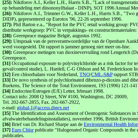
[25]:
Nikiforov A.I., Keller L.H., Harris S.B., "Lack of transgenerati
op behandeling met diisononylftalaat - DINP), SOT 1996 Annual Meet
[26]:
Nikiforov A.I., Trimmer G.W., Keller L.H., Harris S.B., "Two gen
DIDP), gepresenteerd op Eurotox '96, 22-26 september 1996.
[27]:
Phil Barton e.a., "Report for the PVC retail working group: PV
distributie werkgroep: PVC in verpakkings- en constructiematerialen:
[28]:
Greenpeace magazine België, augustus 1992.
[29]:
Uitspraak van de persverantwoordelijke van de Openbare Aanklage
werd voorgesteld. Dit rapport is jammer genoeg niet meer on-line.
[30]:
Greenpeace metingen van dioxinevervuiling rond Lengerich (Dui
Greenpeace.
[31]
Occupational exposure to polyvinylchloride as a risk factor for te
geval/control studie), L. Hardell, C-G Ohlson and M. Frederickson In
[32]
Een chloorbalans voor Nederland,
TNO
/
CML-S&P
rapport STB/
[33]
De novo synthesis of polychlorinated dibenzo-p-dioxins and dib
Buekens, The Science of the Total Environment, 193 (1996) 121-141
[34]
Endocrine/Estrogen (E/E) Letter, februari 1998.
Contact info: 2008 Q Street, NW #100, Washington, DC 20009,
Tel. 202-667-2855, Fax. 202-667-2922,
e-mail:
global-1@access.digex.net
[35]
The Identification and Assessment of Oestrogenic Substances in S
afvalwaterbehandelingsinstallaties), november 1996, British Environ
[36]
Brief van Dr. Richard Sharpe aan de
Environmental Health Infor
[37]
Euro Chlor
publicatie "Halogenated Organic Compounds in the en
publicaties.