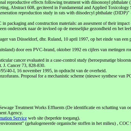
onal reproductive effects following treatment with diisononyl phthalate
ing, Abstract 608, geciteerd in Fundamental and Applied Toxicology 
eration reproduction study in rats with diisodecyl phthalate (DIDP)" (T
C in packaging and construction materials: an assesment of their impa
 een onderzoek naar de invloed op de menselijke gezondheid en het lee
r van Düsseldorf, dhr. Ruland, 10 april 1997, op het einde van een pe
tsland) door een PVC-brand, oktober 1992 en cijfers van metingen ron
sticular cancer evaluated in a case-control study (beroepsmatige bloorst
t. J. Cancer 73, 828-830.
95/40-I, 16 november 1995, in opdracht van de overheid.
enzofurans. Proposal for a mechanistic scheme (nieuwe synthese van P
ewage Treatment Works Effluents (De identificatie en schatting van oes
ment Agency.
mation Service
web site (beperkte toegang).
vironment" (gehalogeneerde organische stoffen in het milieu) , COC 94