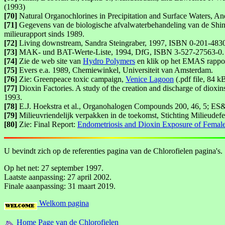
(1993)
[70]
Natural Organochlorines in Precipitation and Surface Waters, A
[71]
Gegevens van de biologische afvalwaterbehandeling van de Shin
milieurapport sinds 1989.
[72]
Living downstream, Sandra Steingraber, 1997, ISBN 0-201-483
[73]
MAK- und BAT-Werte-Liste, 1994, DfG, ISBN 3-527-27563-0. Een
[74]
Zie de web site van
Hydro Polymers
en klik op het EMAS rappor
[75]
Evers e.a. 1989, Chemiewinkel, Universiteit van Amsterdam.
[76]
Zie: Greenpeace toxic campaign,
Venice Lagoon
(.pdf file, 84 kB
[77]
Dioxin Factories. A study of the creation and discharge of dio
1993.
[78]
E.J. Hoekstra et al., Organohalogen Compounds 200, 46, 5; ES
[79]
Milieuvriendelijk verpakken in de toekomst, Stichting Milieudefe
[80]
Zie: Final Report:
Endometriosis and Dioxin Exposure of Female
U bevindt zich op de referenties pagina van de Chlorofielen pagina's.
Op het net: 27 september 1997.
Laatste aanpassing: 27 april 2002.
Finale aaanpassing: 31 maart 2019.
Welkom pagina
Home Page van de Chlorofielen