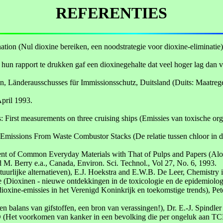
REFERENTIES
ion (Nul dioxine bereiken, een noodstrategie voor dioxine-eliminatie),
hun rapport te drukken gaf een dioxinegehalte dat veel hoger lag dan 
 Länderausschusses für Immissionsschutz, Duitsland (Duits: Maatrege
pril 1993.
: First measurements on three cruising ships (Emissies van toxische o
missions From Waste Combustor Stacks (De relatie tussen chloor in de
ent of Common Everyday Materials with That of Pulps and Papers (Alo
d M. Berry e.a., Canada, Environ. Sci. Technol., Vol 27, No. 6, 1993.
uurlijke alternatieven), E.J. Hoekstra and E.W.B. De Leer, Chemistry in
 (Dioxinen - nieuwe ontdekkingen in de toxicologie en de epidemiolog
oxine-emissies in het Verenigd Koninkrijk en toekomstige trends), Pe
en balans van gifstoffen, een bron van verassingen!), Dr. E.-J. Spind
(Het voorkomen van kanker in een bevolking die per ongeluk aan TCDD 