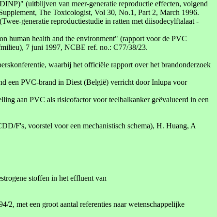
 (DINP)" (uitblijven van meer-generatie reproductie effecten, volgend
Supplement, The Toxicologist, Vol 30, No.1, Part 2, March 1996.
wee-generatie reproductiestudie in ratten met diisodecylftalaat -
ct on human health and the environment" (rapport voor de PVC
fmilieu), 7 juni 1997, NCBE ref. no.: C77/38/23.
rskonferentie, waarbij het officiële rapport over het brandonderzoek
d een PVC-brand in Diest (België) verricht door Inlupa voor
elling aan PVC als risicofactor voor teelbalkanker geëvalueerd in een
CDD/F's, voorstel voor een mechanistisch schema), H. Huang, A
trogene stoffen in het effluent van
/2, met een groot aantal referenties naar wetenschappelijke