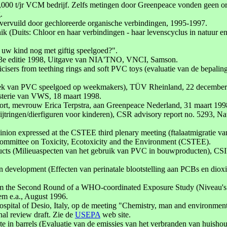
000 t/jr VCM bedrijf. Zelfs metingen door Greenpeace vonden geen or
.
ib vervuild door gechloreerde organische verbindingen, 1995-1997.
k (Duits: Chloor en haar verbindingen - haar levenscyclus in natuur en
uw kind nog met giftig speelgoed?".
13e editie 1998, Uitgave van NIA'TNO, VNCI, Samson.
ticisers from teething rings and soft PVC toys (evaluatie van de bepalin
ek van PVC speelgoed op weekmakers), TÜV Rheinland, 22 december
sterie van VWS, 18 maart 1998.
port, mevrouw Erica Terpstra, aan Greenpeace Nederland, 31 maart 199
in bijtringen/dierfiguren voor kinderen), CSR advisory report no. 5293, 
opinion expressed at the CSTEE third plenary meeting (ftalaatmigratie 
Committee on Toxicity, Ecotoxicity and the Environment (CSTEE).
cts (Milieuaspecten van het gebruik van PVC in bouwproducten), CSI
an development (Effecten van perinatale blootstelling aan PCBs en di
the Second Round of a WHO-coordinated Exposure Study (Niveau's v
em e.a., August 1996.
ospital of Desio, Italy, op de meeting "Chemistry, man and environmen
al review draft. Zie de
USEPA
web site.
te in barrels (Evaluatie van de emissies van het verbranden van hui