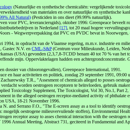
icology
(Natuurlijke en synthetische chemicaliën: vergelijkende toxicol
rverwekkendheid van materialen en over natuurlijke en synthetische ka
.99% All Natural)
(Pesticiden in ons dieet (99.99% natuurlijk).
ven voor PVC, leveranciersgids), oktober 1996: Greenpeace beveelt roes
distributiebedrijven in Nederland
[17]
, tot 20 maal hogere vervuilingsgra
rs - Wegwerpverpakking dat PVC en PVDC bevat in Noorwegen, een on
ri 1994, in opdracht van de Vlaamse regering, m.m.v. industrie en mil
n, Gastec N.V. en
CML-S&P
(Centrum voor Milieukunde, Leiden, Nede
n Arkansas (USA) gevonden (2,3,7,8-TCDD benam 40 tot 70 % van het to
etreffende mijn. Oppervlaktelagen hadden een achtergrondconcentratie.
een dossier van chloorongevallen), Greenpeace International, 1991.
e en haar activiteiten en politiek, zondag 29 september 1991, 09:00 u
acharewsky T.R., "Assesment of chemicals alleged to posses oestrogen 
n verdacht worden oestrogeen receptoren te beïnvloeden, gebruik maken
plied Toxicology Supplement, The Toxicologist, Vol 30, No.1, Part 2,
t in the alleged oestrogen receptor-mediated activity of phthalate 
ngton USA, 18-21 November 1996.
. and Serrano F.O., "The E-screen assay as a tool to identify oestrog
en: mogelijk oestrogene milieuvervuilende stoffen), Environmental Heal
gen receptor assay to asses chemical interaction with the oestrogen re
OT 1996 Annual Meeting, Abstract 731, geciteerd in Fundamental and A