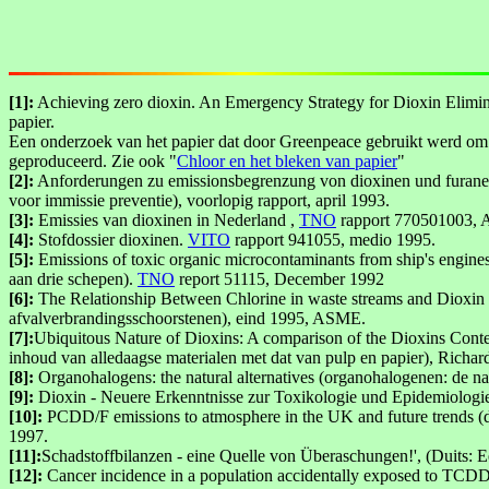
[1]:
Achieving zero dioxin. An Emergency Strategy for Dioxin Eliminat
papier.
Een onderzoek van het papier dat door Greenpeace gebruikt werd om 
geproduceerd. Zie ook "
Chloor en het bleken van papier
"
[2]:
Anforderungen zu emissionsbegrenzung von dioxinen und furanen,
voor immissie preventie), voorlopig rapport, april 1993.
[3]:
Emissies van dioxinen in Nederland ,
TNO
rapport 770501003, A
[4]:
Stofdossier dioxinen.
VITO
rapport 941055, medio 1995.
[5]:
Emissions of toxic organic microcontaminants from ship's engines
aan drie schepen).
TNO
report 51115, December 1992
[6]:
The Relationship Between Chlorine in waste streams and Dioxin E
afvalverbrandingsschoorstenen), eind 1995, ASME.
[7]:
Ubiquitous Nature of Dioxins: A comparison of the Dioxins Cont
inhoud van alledaagse materialen met dat van pulp en papier), Richar
[8]:
Organohalogens: the natural alternatives (organohalogenen: de nat
[9]:
Dioxin - Neuere Erkenntnisse zur Toxikologie und Epidemiologie
[10]:
PCDD/F emissions to atmosphere in the UK and future trends (di
1997.
[11]:
Schadstoffbilanzen - eine Quelle von Überaschungen!', (Duits: E
[12]:
Cancer incidence in a population accidentally exposed to TCDD 