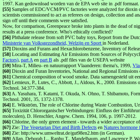
1997. Kan gedownload worden van de EPA web site in .pdf formaat.
[55]
Samples of EDC/VCM/PVC factories were analyzed for dioxin cont
scientists commissioned to act as referees on design, collection and an
sign off until their comments were satisfied.
Now, for comparison, Greenpeace broke into plants in the dead of night,
results at a press conference. Who's ethically conflicted?
[56]
Phthalate release from soft PVC baby toys, Report from the D
Ministerie van Volksgezondheid, Welzijn en Sport
in Nederland.
[57]
Dioxins and Furans and Hexachlorobenzene, Inventory of Rele
[58]
Locating and Estimating Air Emissions from Sources of Polycy
Factors)
,
part A
en
part B
als .pdf files van de USEPA website
[59]
Mira-T, Milieu- en natuurrapport Vlaanderen: thema's, 1999,
Vla
[60]
Dioxin and Furan Inventories, National and Regional Emissi
[61]
Chemical composition of wood smoke. Data samengesteld uit ee
[62]
Lemieux, P., Lutes, C., Abbott, J., Aldous, K., 2000. Emissions 
Technol. 34:377-384.
[63]
A. Yasuhara, T. Katami, T. Okuda, N. Ohno, T. Shibamoto, Forma
Technol. 2001, 35, 1372-1378.
[64]
E. Wikström, The role of Chlorine during Waste Combustion, U
[65]
Toxizität Chlororganischer Verbindungen: Einfluss der Einführun
moleculen), D. Henschler, Angew. Chem. 1994, 106, p. 1997-2012.
[66]
Chlorine, the only green element - towards a wider acceptance of 
[67]
Zie:
The Vegetarian Diet and Birth Defects
en
Natures hormone 
[68]
Zie: http://www.umweltrat.de/gut98en2.htm (in German).
[69]
Allan, Deborah L., Raphu T., Mandelbaum, and Lawrence P. Wack