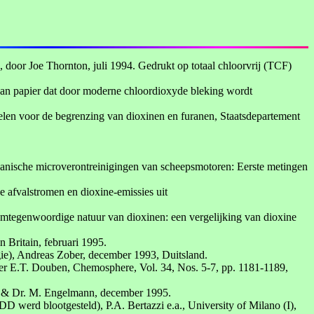
 door Joe Thornton, juli 1994. Gedrukt op totaal chloorvrij (TCF)
van papier dat door moderne chloordioxyde bleking wordt
len voor de begrenzing van dioxinen en furanen, Staatsdepartement
rganische microverontreinigingen van scheepsmotoren: Eerste metingen
 afvalstromen en dioxine-emissies uit
mtegenwoordige natuur van dioxinen: een vergelijking van dioxine
 Britain, februari 1995.
ie), Andreas Zober, december 1993, Duitsland.
ter E.T. Douben, Chemosphere, Vol. 34, Nos. 5-7, pp. 1181-1189,
ler & Dr. M. Engelmann, december 1995.
werd blootgesteld), P.A. Bertazzi e.a., University of Milano (I),