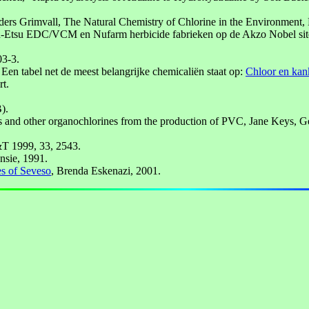
nders Grimvall, The Natural Chemistry of Chlorine in the Environment
-Etsu EDC/VCM en Nufarm herbicide fabrieken op de Akzo Nobel site i
03-3.
 tabel net de meest belangrijke chemicaliën staat op:
Chloor en kan
t.
).
xins and other organochlorines from the production of PVC, Jane Keys,
&T 1999, 33, 2543.
nsie, 1991.
s of Seveso
, Brenda Eskenazi, 2001.