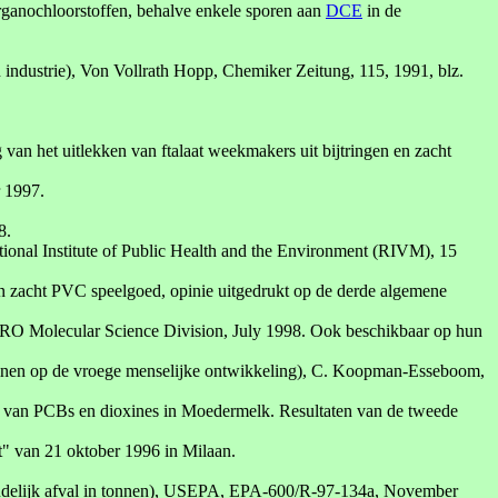
ganochloorstoffen, behalve enkele sporen aan
DCE
in de
 industrie), Von Vollrath Hopp, Chemiker Zeitung, 115, 1991, blz.
g van het uitlekken van ftalaat weekmakers uit bijtringen en zacht
 1997.
8.
National Institute of Public Health and the Environment (RIVM), 15
van zacht PVC speelgoed, opinie uitgedrukt op de derde algemene
RO Molecular Science Division, July 1998. Ook beschikbaar op hun
oxinen op de vroege menselijke ontwikkeling), C. Koopman-Esseboom,
an PCBs en dioxines in Moedermelk. Resultaten van de tweede
t" van 21 oktober 1996 in Milaan.
shoudelijk afval in tonnen), USEPA, EPA-600/R-97-134a, November