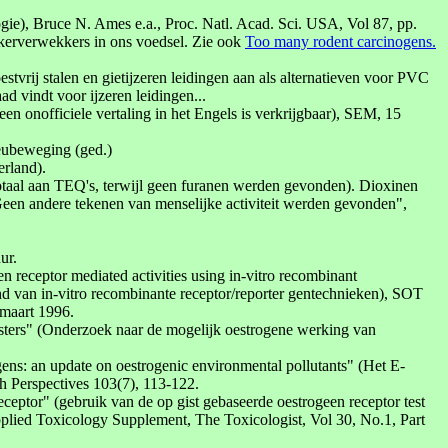
ogie), Bruce N. Ames e.a., Proc. Natl. Acad. Sci. USA, Vol 87, pp.
nkerverwekkers in ons voedsel. Zie ook
Too many rodent carcinogens.
tvrij stalen en gietijzeren leidingen aan als alternatieven voor PVC
ad vindt voor ijzeren leidingen...
officiele vertaling in het Engels is verkrijgbaar), SEM, 15
ieubeweging (ged.)
rland).
taal aan TEQ's, terwijl geen furanen werden gevonden). Dioxinen
 Geen andere tekenen van menselijke activiteit werden gevonden",
ur.
receptor mediated activities using in-vitro recombinant
d van in-vitro recombinante receptor/reporter gentechnieken), SOT
 maart 1996.
esters" (Onderzoek naar de mogelijk oestrogene werking van
ens: an update on oestrogenic environmental pollutants" (Het E-
th Perspectives 103(7), 113-122.
ceptor" (gebruik van de op gist gebaseerde oestrogeen receptor test
pplied Toxicology Supplement, The Toxicologist, Vol 30, No.1, Part