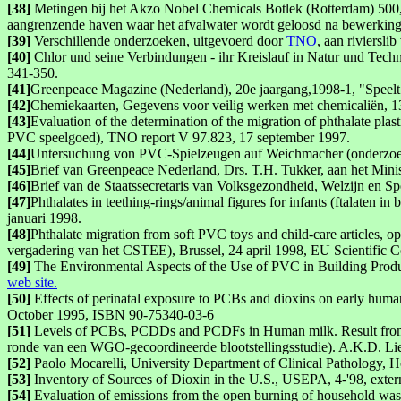
[38]
Metingen bij het Akzo Nobel Chemicals Botlek (Rotterdam) 500,
aangrenzende haven waar het afvalwater wordt geloosd na bewerking
[39]
Verschillende onderzoeken, uitgevoerd door
TNO
, aan riviersl
[40]
Chlor und seine Verbindungen - ihr Kreislauf in Natur und Techni
341-350.
[41]
Greenpeace Magazine (Nederland), 20e jaargang,1998-1, "Speelt 
[42]
Chemiekaarten, Gegevens voor veilig werken met chemicaliën, 
[43]
Evaluation of the determination of the migration of phthalate plas
PVC speelgoed), TNO report V 97.823, 17 september 1997.
[44]
Untersuchung von PVC-Spielzeugen auf Weichmacher (onderzo
[45]
Brief van Greenpeace Nederland, Drs. T.H. Tukker, aan het Mini
[46]
Brief van de Staatssecretaris van Volksgezondheid, Welzijn en S
[47]
Phthalates in teething-rings/animal figures for infants (ftalaten 
januari 1998.
[48]
Phthalate migration from soft PVC toys and child-care articles, 
vergadering van het CSTEE), Brussel, 24 april 1998, EU Scientific 
[49]
The Environmental Aspects of the Use of PVC in Building Produ
web site.
[50]
Effects of perinatal exposure to PCBs and dioxins on early hum
October 1995, ISBN 90-75340-03-6
[51]
Levels of PCBs, PCDDs and PCDFs in Human milk. Result from 
ronde van een WGO-gecoordineerde blootstellingsstudie). A.K.D. Li
[52]
Paolo Mocarelli, University Department of Clinical Pathology, H
[53]
Inventory of Sources of Dioxin in the U.S., USEPA, 4-'98, extern
[54]
Evaluation of emissions from the open burning of household was