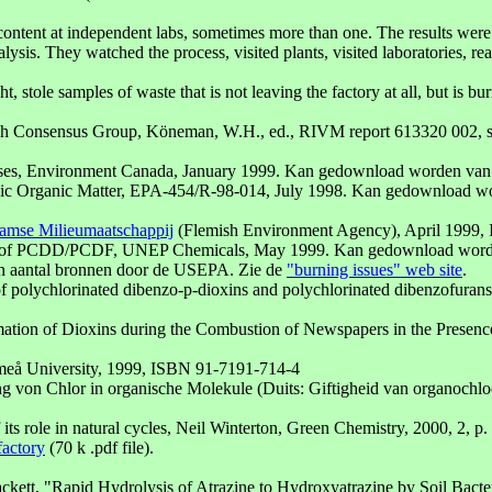
ent at independent labs, sometimes more than one. The results were 
alysis. They watched the process, visited plants, visited laboratories, r
 stole samples of waste that is not leaving the factory at all, but is bu
utch Consensus Group, Köneman, W.H., ed., RIVM report 613320 002, 
ases, Environment Canada, January 1999. Kan gedownload worden va
clic Organic Matter, EPA-454/R-98-014, July 1998. Kan gedownload 
amse Milieumaatschappij
(Flemish Environment Agency), April 1999,
ons of PCDD/PCDF, UNEP Chemicals, May 1999. Kan gedownload word
n aantal bronnen door de USEPA. Zie de
"burning issues" web site
.
of polychlorinated dibenzo-p-dioxins and polychlorinated dibenzofurans
tion of Dioxins during the Combustion of Newspapers in the Presence 
meå University, 1999, ISBN 91-7191-714-4
g von Chlor in organische Molekule (Duits: Giftigheid van organochloo
its role in natural cycles, Neil Winterton, Green Chemistry, 2000, 2, p
factory
(70 k .pdf file).
ett, "Rapid Hydrolysis of Atrazine to Hydroxyatrazine by Soil Bacte