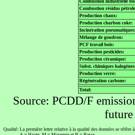
Combustion industrielle boi
Combustion résidus pétrole
Production chaux:
Production charbon coke:
Incinération pneumatiques
Mélange de goudron:
PCF travail bois:
Production pesticides:
Production céramique:
Subst. chimiques halogènes
Production verre:
Régénération carbone:
Total:
Source: PCDD/F emission
future
Qualité:
La première lettre relative à la qualité des données se réfère
A = Haute, M = Moyenne et B = Basse.