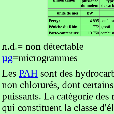
Embarcation
puissance
type
du moteur
de carb
unité de mes.
kW
Ferry:
4.895
combust
Péniche du Rhin:
772
gasoil
Porte-conteneurs:
19.750
combust
n.d.= non détectable
µg
=microgrammes
Les
PAH
sont des hydrocar
non chlorurés, dont certains
puissants. La catégorie des
qui constituent la classe d'