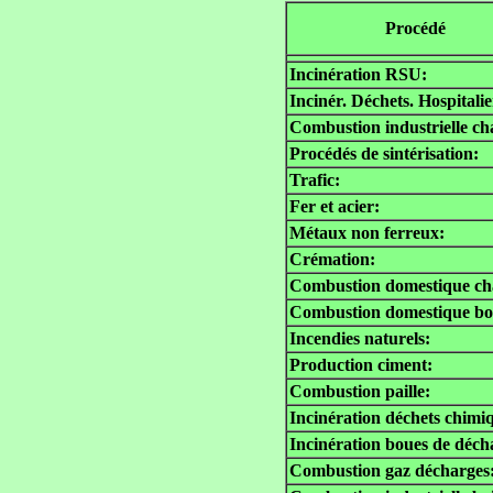
Procédé
Incinération RSU:
Incinér. Déchets. Hospitalie
Combustion industrielle ch
Procédés de sintérisation:
Trafic:
Fer et acier:
Métaux non ferreux:
Crémation:
Combustion domestique ch
Combustion domestique boi
Incendies naturels:
Production ciment:
Combustion paille:
Incinération déchets chimi
Incinération boues de déch
Combustion gaz décharges